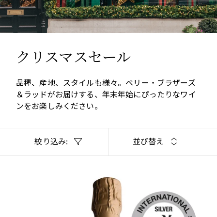
クリスマスセール
品種、産地、スタイルも様々。ベリー・ブラザーズ
＆ラッドがお届けする、年末年始にぴったりなワイ
ンをお楽しみください。
絞り込み:
並び替え
CHAMPAGNE
ベリー・ブラザーズ&ラッド・ユナイテッド・キング
ダム・キュヴェ、グランクリュ、マイィ