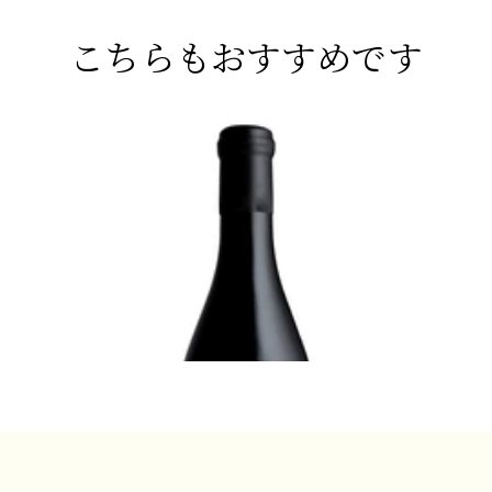
分以上（100万本）の在庫をドメーヌ内
し
に持つことで知られています。その在庫
か
こちらもおすすめです
の多さからフランス国内の顧客が直接買
プ
い付けに来る事が多く、輸出量は全体の
そ
僅か20%と少ない。
な
ALSACE
ALSA
西暦742年に初めてワインの産地として
ュヴィ
2013 リースリング、フレンツァレーベ
201
注目された250haのロルシュヴィールの
リ
スマン
ン・ドゥ・ロルシュヴィア、ローリー＝ガ
ドゥ・
コミューンは、アルザスに数多くある断
種
スマン
ン
層のひとつ（ブルゴーニュにある物）に
が
¥9,900 (税込) - 750ml
位置しており、石灰岩、砂岩、花崗岩、
¥8,80
ま
シルトなど21種類の土壌が複雑に絡み
鋼
合っています。その昔、当局が新しいグ
ラン・クリュ・システム（1970～80年
ジ
代）の一環として、ブドウ畑をひとまと
ド
めにして大規模な区画を造ろうとしたと
も
き、村人たちは立ち上がりました。「12
のロルシュヴィール・グラン・クリュを
造るか、まったく造らないか」と条件を
リ