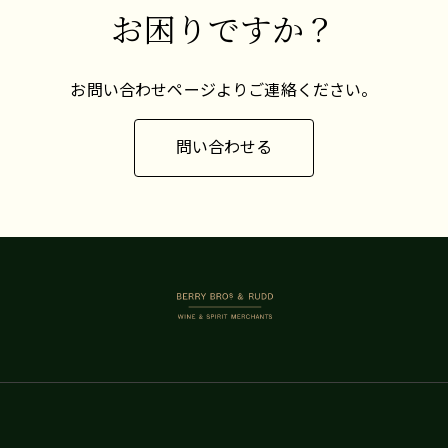
お困りですか？
提示した結果、今日、ロールシュヴィー
の
ルにはグラン・クリュは存在しない。
リ
得て
とはいえ、もしプルミエ・クリュの格付
離
お問い合わせページよりご連絡ください。
けが行われるなら、間違いなくプルミ
の
エ・クリュとなるであろう傑出したク
や
問い合わせる
リュ/リュー・ディがいくつかある。石灰
方
岩が豊富な畑であるジルバーベルク、
に
カッペルヴェッグ、プフレンツァーレー
的
ベンはリースリングに、ロートライベル
す
の濃い褐色の粘土とシルトの土壌はピ
新
ノ・グリに、オーベラー・ヴァインガル
涼な
テンとシュテグレベンの石灰質の白い石
BERRY BROS. & RUDD
て
はガスマンのゲヴュルツトラミネールに
最適と言えます。
ニ
醸造は大樽とステンレスタンクで行わ
ち
れ、エレガントで優しく、飲みやすいワ
ヴ