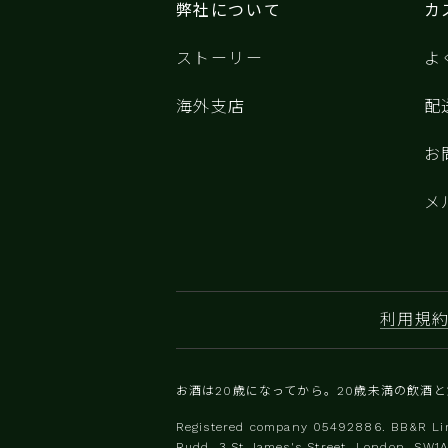
弊社について
カ
ストーリー
よ
海外支店
配
お
メ
利用規
お酒は20歳になってから。20歳未満の飲酒
Registered company 0‍5492886. BB&R Lim
Rudd, 3 St James's Street, London, SW1A 