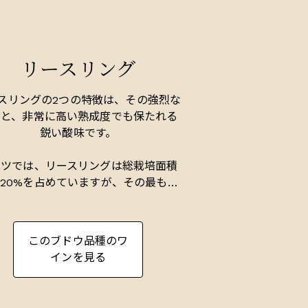
リースリング
スリングの2つの特徴は、その強烈な
りと、非常に高い熟成度でも保たれる
鋭い酸味です。
イツでは、リースリングは総栽培面積
20%を占めていますが、その最も優
たワインのすべてを生み出していま
。リースリングは、よく排水された南
きのスレートが豊富な斜面に広く植え
このブドウ品種のワ
れており、最良のワインは、最良の村
インを見る
最良の斜面から生まれます。このぶど
は、非常にデリケートで、緊張感があ
、スタイリッシュなワインを生み出