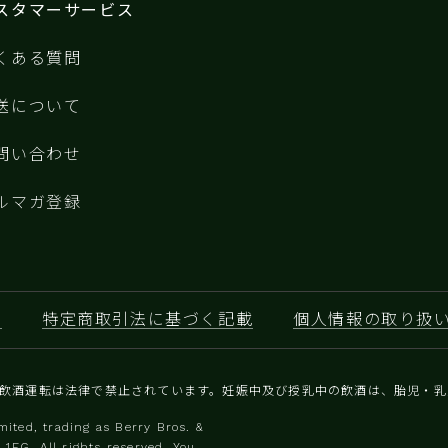
インを生み出します。
種
スタマーサービス
セ
大
くある質問
ン
地
送について
ア
な
問い合わせ
の
的
ルマガ登録
す
約
特定商取引法に基づく記載
個人情報の取り扱
と飲酒運転は法律で禁止されています。妊娠中及び授乳中の飲酒は、胎児・
ited, trading as Berry Bros. &
1EG. All rights reserved. You