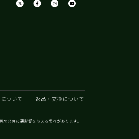
を目指して競い合っています。南島の
ントラル・オタゴは、花崗岩の土壌と
陸性気候に非常に適しており、ネルソ
近郊の小石の多いブライトウォーター
域も注目されています。オーストラリ
のリースリングはフルボディでドライ
傾向がありますが、ニュージーランド
リースリングは軽めで、よりエーテル
で時にはオフ・ドライなものが多いで
。アルザスのリースリングはモーゼル
に似た特徴を持っています。
いについて
返品・交換について
乳児の発育に悪影響を与える恐れがあります。