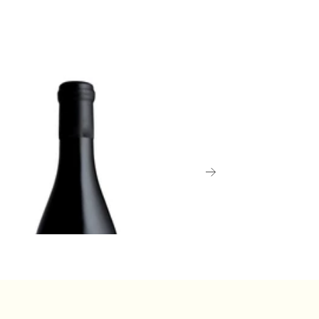
、鋼のような骨のようにドライなもの
ら、美しく香り立つ果物（リンゴ、ア
リコット、時には桃）のフレーバー、
して偉大な甘口ワインのエキゾチック
甘みまで、幅広いフレーバーをカバー
CE
しています。
ALSACE
9 リースリング、カッペルヴェグ・
2019 ピノ・グリ、
ースリングは、アルザスでも重要な品
ロルシュヴィア、ローリー＝ガスマ
スマン、ローリー＝ガ
で、ドイツよりもやや土っぽく、重み
あり、フルボディのワインを生み出し
¥8,250 (税込) - 750m
0 (税込) - 750ml
す。ドライなリースリングは、厳格で
のような味わいを持ち、蜂蜜のヒント
を感じさせます。一方、ヴァンダー
ュ・タルディーヴやセレクション・
・グレング・ノーブルは、世界でも最
素晴らしい甘口ワインの一部とされて
います。
ースリングが顕著な復活を遂げている