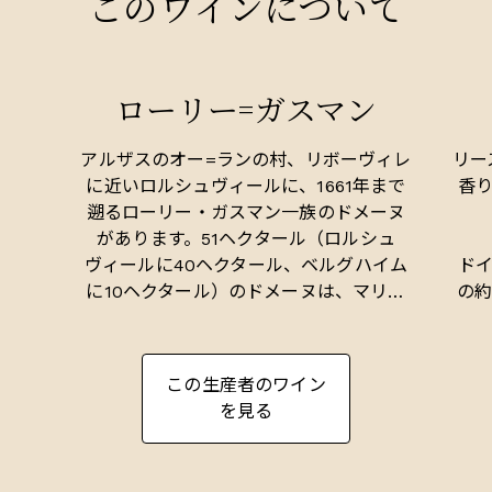
このワインについて
ローリー=ガスマン
アルザスのオー=ランの村、リボーヴィレ
リー
に近いロルシュヴィールに、1661年まで
香
遡るローリー・ガスマン一族のドメーヌ
があります。51ヘクタール（ロルシュ
ヴィールに40ヘクタール、ベルグハイム
ド
に10ヘクタール）のドメーヌは、マリー
の約
=テレーズとルイ、そして息子のピエー
れ
ル・ガスマンと17人のスタッフによって
す
運営されています。
向
この生産者のワイン
ら
を見る
ビオディナミの原則に従いつつ、一部除
の
草剤も駆使しながらブドウの栽培を行
う
い。生産量は年間平均30万本、常時4年
り