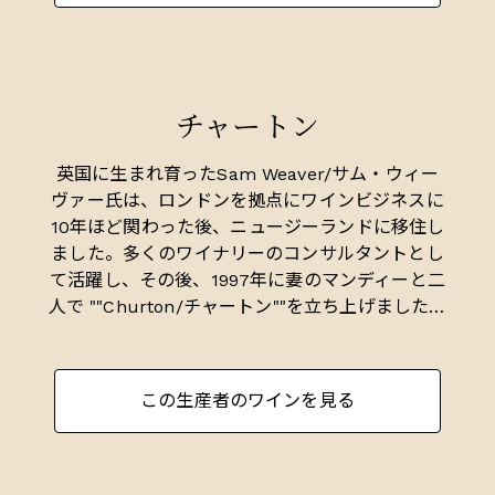
チャートン
英国に生まれ育ったSam Weaver/サム・ウィー
ヴァー氏は、ロンドンを拠点にワインビジネスに
10年ほど関わった後、ニュージーランドに移住し
ました。多くのワイナリーのコンサルタントとし
て活躍し、その後、1997年に妻のマンディーと二
人で ""Churton/チャートン""を立ち上げました。
「チャートン」は、彼が生まれ育ったイングラン
ド、シュロップシャーの村の愛称を名付けたもの
です。 ロンドンで長くファインワインを扱った経
この生産者のワインを見る
歴から（最初の就職先はベリー・ブラザーズ＆
ラッドでした！）、彼がワインに求めるのはヨー
ロッパ的な繊細なニュアンスと表現力です。それ
を実現するために、まず何よりこだわったのは立