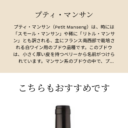
地でした。マールボロの90%以上のワイナリーが
プティ・マンサン
存在する海抜0～30mの谷底に広がる平地ではな
く、そこからぽつんと離れた標高200mの起伏に
富んだ牧草地を購入。まずはピノ・ノワールを最
プティ・マンサン（Petit Manseng）は、時には
も標高の高い東向きの斜面に植え、そして北東向
「スモール・マンサン」や稀に「リトル・マンサ
き（北半球での南東）の丘陵にソーヴィニヨン・
ン」とも訳される、主にフランス南西部で栽培さ
ブランを植えました。ブルゴーニュやシャンパー
れる白ワイン用のブドウ品種です。このブドウ
ニュしかり、起伏に富んだ土地こそがニュアンス
は、小さく厚い皮を持つベリーから名前がつけら
に富んだブドウを造ると考えるのです。
れています。マンサン系のブドウの中で、プ
ティ・マンサンは最高品質のワインを生み出しま
す。ガスコーニュ、ジュランソン、そしてマディ
ラン周辺（パシュラン・デュ・ヴィク・ビルのた
こちらもおすすめです
め）などの地域で繁栄します。
プティ・マンサンのブドウは、特にピーチやアプ
リコットなどの果実味が特徴ですが、シトラスや
MARLBOROUGH
MA
甘いスパイスのニュアンスを見せることもありま
2021 マールボロ、ピノ・ノワール、チャートン
2
す。ワインメーカーは、これらのブドウを12月ま