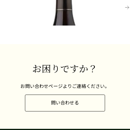
で樹上に残して、遅摘みのデザートワインを作る
¥6
十分に飲み頃
ことが多いです。これらのほぼレーズンのような
¥6,600 (税込) - 750ml
ブドウは、濃縮された風味を持つリッチで甘いワ
インを生み出します。
伝統的にはフランスに関連付けられていますが、
プティ・マンサンは新世界のワイン産地でも注目
を集めています。カリフォルニア、北ジョージア、
バージニア、オハイオではこのブドウ品種の探求
お困りですか？
が始まっており、その人気は白ワイン愛好家の間
でヴィオニエと同じような軌跡を辿ると予想され
ています。
お問い合わせページよりご連絡ください。
この品種には、エスクリベロ、イチリオタ・ズリ
ア・ティピア（スペイン）、マンサン、マンサ
問い合わせる
ン・ブラン、ミオ、などの様々な同義語がありま
す。