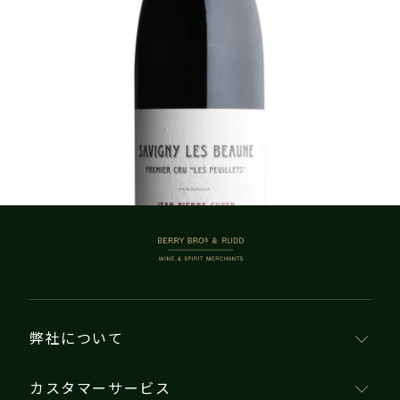
25–48商品 / 70商品
前のページ
1
2
3
次のページ
BERRY BROS. & RUDD
弊社について
カスタマーサービス