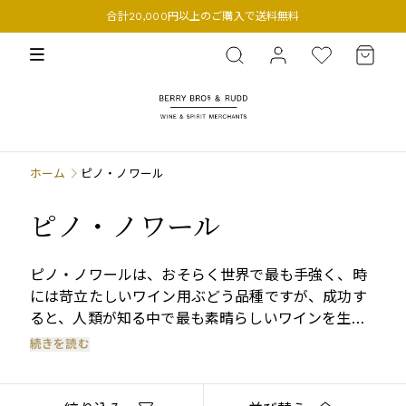
合計20,000円以上のご購入で送料無料
BERRY BROS. & RUDD
ホーム
ピノ・ノワール
ピノ・ノワール
ピノ・ノワールは、おそらく世界で最も手強く、時
には苛立たしいワイン用ぶどう品種ですが、成功す
ると、人類が知る中で最も素晴らしいワインを生み
出すことができます。この薄い皮を持つぶどうは、
続きを読む
小さく密集した房で育ち、ブルゴーニュのコート・
ドールに見られるような、良く排水された深めの石
灰質の土壌で良好に育ちます。 ピノ・ノワールは他