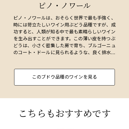
ピノ・ノワール
ディ著者
ピノ・ノワールは、おそらく世界で最も手強く、
時には苛立たしいワイン用ぶどう品種ですが、成
功すると、人類が知る中で最も素晴らしいワイン
を生み出すことができます。この薄い皮を持つぶ
どうは、小さく密集した房で育ち、ブルゴーニュ
のコート・ドールに見られるような、良く排水さ
れた深めの石灰質の土壌で良好に育ちます。
ピノ・ノワールは他の品種よりも過剰収穫に敏感
このブドウ品種のワインを見る
で、収量が多すぎると、集中力や品種特有の特徴
が急速に失われます。そのため、コート・ドール
のいくつかのクリマでは、収量が25hl/haという
少量であることが標準です。
こちらもおすすめです
皮が薄いため、ピノ・ノワールのワインは色、ボ
ディ、タンニンが軽めです。しかし、最良のワイ
ンは、他のぶどう品種のワインではめったに見ら