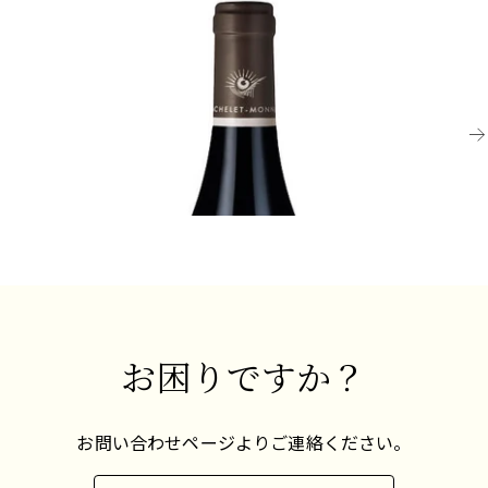
BURGUNDY
れない、果実の濃縮感、複雑さ、そして力強さを
BU
持っています。若いピノ・ノワールはほのかに甘
2022 ブルゴーニュ・ルージュ、バシュレ=モノ
2
い香りがし、圧搾したばかりのラズベリー、チェ
ロ
リー、赤スグリを思わせます。成熟すると、最良
十分に飲み頃
メ
のワインは官能的で絹のような口当たりを持ち、
¥8,800 (税込) - 750ml
果実のフレーバーが深まり、ゲームや「スーブ
ワ」のニュアンスが現れます。
¥3
最良の例はまだブルゴーニュで見られますが、ピ
ノ・ノワールがシャンパーニュで果たす重要な役
割も忘れてはなりません。ピノ・ノワールは世界
中で栽培されており、特にカリフォルニアのカー
ネロス地区やロシアン・リバー・ヴァレー、
お困りですか？
ニュージーランドのマーティンボローやセントラ
ル・オタゴ地方で顕著な成功を収めています。
お問い合わせページよりご連絡ください。