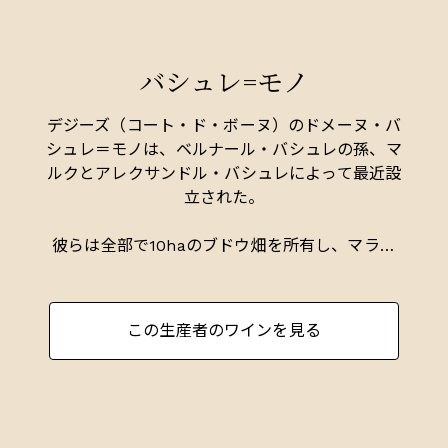
最良の畑にはラ・フュシエール（La Fussière）が
あります。
バシュレ=モノ
少量の白ワインも生産されていますが、大部分は
ピノ・ノワールで、しっかりとした骨格を持つワ
インであり、果実を上手に管理するためには繊細
デジーズ（コート・ド・ボーヌ）のドメーヌ・バ
な手法が求められます。通常、最適に飲まれるの
シュレ＝モノは、ベルナール・バシュレの孫、マ
は3～5年熟成後です。
ルクとアレクサンドル・バシュレによって最近設
立された。
彼らは全部で10haのブドウ畑を所有し、マラン
ジュの1級ワイン、ラ・フュシエールとサントネ
イ、ピュリニー＝モンラッシェの半独占畑を持
ち、その中には1級クリュのルフェールとフォラ
この生産者のワインを見る
ティエール、グラン・クリュのビアンヴニュ＝バ
タールとバタール＝モンラッシェが含まれる。白
ワインは格別に素晴らしい。
ジャスパー・モリスMW、インサイド・バーガン