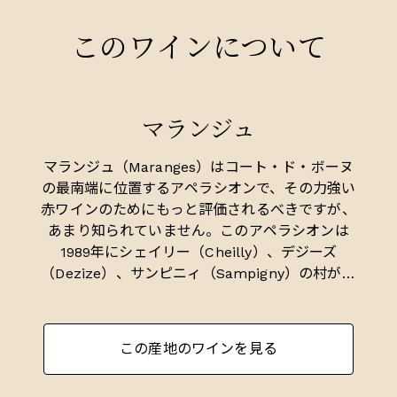
このワインについて
マランジュ
マランジュ（Maranges）はコート・ド・ボーヌ
の最南端に位置するアペラシオンで、その力強い
赤ワインのためにもっと評価されるべきですが、
あまり知られていません。このアペラシオンは
1989年にシェイリー（Cheilly）、デジーズ
（Dezize）、サンピニィ（Sampigny）の村が統
合されて誕生しました。
- マランジュ村の面積は140ヘクタール。
この産地のワインを見る
- プルミエ・クリュ（1級畑）の面積は100ヘク
タール（20の畑が存在）。