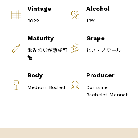
Vintage
Alcohol
2022
13%
Maturity
Grape
飲み頃だが熟成可
ピノ・ノワール
能
Body
Producer
Medium Bodied
Domaine
Bachelet-Monnot