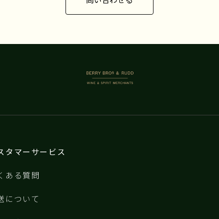
問い合わせる
によって造られ、その後ピエール・ヴァ
ンサンがより繊細なアプローチを維持し
ていますが、ブドウは、私が見た中で最
も長い選果台の上で厳選され、その後、
冷涼なプレマセラシオンが施されていま
す。発酵中、ピエールのパンチダウンは1
日1回のみで、パスカルが行っていたより
BERRY BROS. & RUDD
もはるかに少ないと言えるでしょう。タ
ンニンを重合させ、色を定着させるた
め、発酵後の温度は26～28℃に保たれ、
ミュジニーは手作業で除梗されます。
2008年からは全房発酵の試みも始めてお
り、挑戦が続くドメーヌです。
スタマーサービス
くある質問
送について