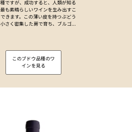
品種ですが、成功すると、人類が知る
で最も素晴らしいワインを生み出すこ
ができます。この薄い皮を持つぶどう
、小さく密集した房で育ち、ブルゴー
ュのコート・ドールに見られるよう
、良く排水された深めの石灰質の土壌
で良好に育ちます。
このブドウ品種のワ
ノ・ノワールは他の品種よりも過剰収
インを見る
に敏感で、収量が多すぎると、集中力
品種特有の特徴が急速に失われます。
のため、コート・ドールのいくつかの
マでは、収量が25hl/haという少量
であることが標準です。
が薄いため、ピノ・ノワールのワイン
色、ボディ、タンニンが軽めです。し
し、最良のワインは、他のぶどう品種
UNDY
BURGUNDY
ワインではめったに見られない、果実