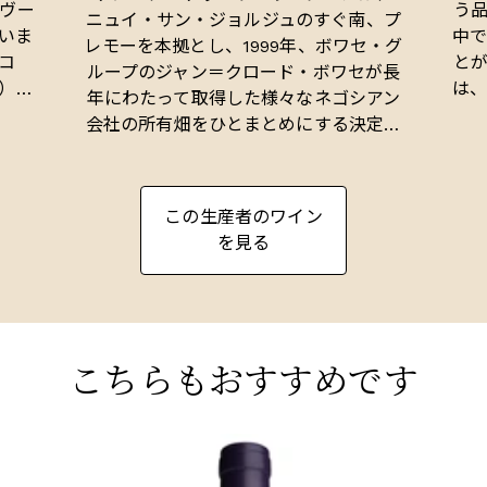
ヴー
う
ニュイ・サン・ジョルジュのすぐ南、プ
ていま
中
レモーを本拠とし、1999年、ボワセ・グ
コ
と
ループのジャン＝クロード・ボワセが長
）で
は
年にわたって取得した様々なネゴシアン
ブドウ
ニ
会社の所有畑をひとまとめにする決定の
されて
な
元、設立されました。この名前は、ヴー
質に
ジョ村にある重要な所有地、そして実際
、全
にジャン＝クロード・ボワセの自宅に由
この生産者のワイン
いま
ピ
来します。ワイナリーは、プレモーにあ
を見る
穫
る古いクローディーヌ・デシャン（ジャ
や
ン＝クロード・ボワセ夫人）のセラーに
そ
あり、1999年にパスカル・マルシャンが
クリ
責任者となり、畑ではベルナール・ジト
がビオディナミ農法で栽培を行ってい
こちらもおすすめです
る。パスカルは、初期のヴィンテージで
皮
はかなり重厚な抽出を伴う力強いワイン
は
を造っていたものの、その後2004年から
か
BURGUNDY
は明らかにソフトなアプローチに移行し
BURG
の