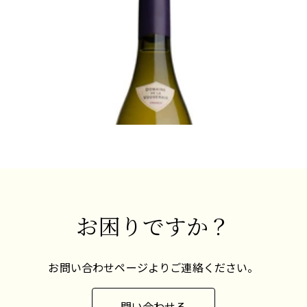
ていきます。
、モル
2022 クロ・ブラン・ド・ヴージョ、プル
202
の
プルミ
ミエ・クリュ、ドメーヌ・ドゥ・ラ・ヴー
リュ、
て
ミュジニー、ボンヌ・マール、クロ・
ヴー
ジュレ
に
ヴージョ、シャルム・シャンベルタン、
熟
ベ
マゾワイエール、コルトン・クロ・
熟成が必要
す
¥27,5
デュ・ロワ、コルトン・シャルルマー
で
¥38,500 (税込) - 750ml
ニュの6つのグラン・クリュを含む30以
レ
上のアペラシオンと40ヘクタール近い畑
他サイズあり
を所有する、ブルゴーニュを代表するド
メーヌなだけあって、生産面ではいかな
最
る費用も惜しみません。プルミエ・ク
す
リュとグラン・クリュの畑はすべてビオ
で
ディナミで栽培され、収量は慎重に制限
ん
されています。セラーには、新設または
お困りですか？
て
改修された木製の発酵槽、最新式の選果
ス
台、赤ワインに最適とされる昔ながらの
ニ
垂直圧搾機の新モデルが備えられていま
お問い合わせページよりご連絡ください。
セ
す。1999年から2005年までポマールのコ
ント・アルマンのパスカル・マルシャン