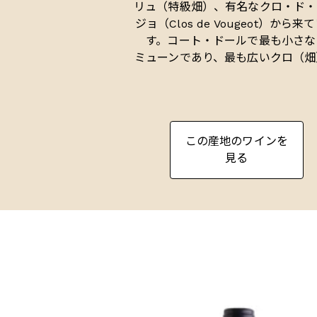
リュ（特級畑）、有名なクロ・ド・
ジョ（Clos de Vougeot）から来
す。コート・ドールで最も小さな
ミューンであり、最も広いクロ（畑
もあるこの畑は、50ヘクタールの
畑が82人のオーナーによって共有
います。畑の異なる部分によって品
は差がありますが、中世の時代には
この産地のワインを
セクターのブレンドが最適とされて
見る
した。
BURGUNDY