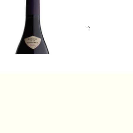
2 ヴージョ、ルクラ、プルミエ・ク
2021 シャサーニュ
濃縮感、複雑さ、そして力強さを持っ
ドメーヌ・ドゥ・ラ・ヴージュレ
ジョ・クロ・ドゥ・ラ
います。若いピノ・ノワールはほのか
エ・クリュ、ドメーヌ
甘い香りがし、圧搾したばかりのラズ
成が必要
ジュレ
リー、チェリー、赤スグリを思わせま
。成熟すると、最良のワインは官能的
00 (税込) - 750ml
飲み頃だが熟成可
絹のような口当たりを持ち、果実のフ
ーバーが深まり、ゲームや「スーブ
¥31,900 (税込) - 750m
ワ」のニュアンスが現れます。
良の例はまだブルゴーニュで見られま
が、ピノ・ノワールがシャンパーニュ
果たす重要な役割も忘れてはなりませ
。ピノ・ノワールは世界中で栽培され
おり、特にカリフォルニアのカーネロ
地区やロシアン・リバー・ヴァレー、
ュージーランドのマーティンボローや
ントラル・オタゴ地方で顕著な成功を
収めています。