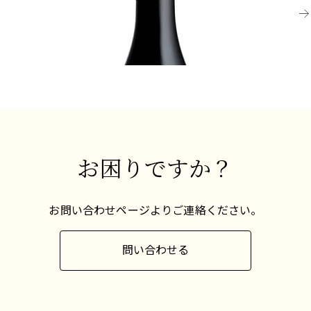
のワインは官能的で絹のような口当たりを持ち、
飲み頃
果実のフレーバーが深まり、ゲームや「スーブ
¥33,000 (税込) - 750ml
¥7
ワ」のニュアンスが現れます。
最良の例はまだブルゴーニュで見られますが、ピ
ノ・ノワールがシャンパーニュで果たす重要な役
割も忘れてはなりません。ピノ・ノワールは世界
中で栽培されており、特にカリフォルニアのカー
ネロス地区やロシアン・リバー・ヴァレー、
お困りですか？
ニュージーランドのマーティンボローやセントラ
ル・オタゴ地方で顕著な成功を収めています。
お問い合わせページよりご連絡ください。
問い合わせる