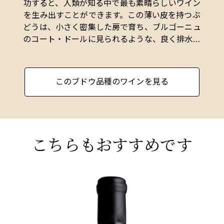
功すると、人類が知る中で最も素晴らしいワイン
を生み出すことができます。この薄い皮を持つぶ
どうは、小さく密集した房で育ち、ブルゴーニュ
のコート・ドールに見られるような、良く排水さ
れた深めの石灰質の土壌で良好に育ちます。
ピノ・ノワールは他の品種よりも過剰収穫に敏感
このブドウ品種のワインを見る
で、収量が多すぎると、集中力や品種特有の特徴
が急速に失われます。そのため、コート・ドール
のいくつかのクリマでは、収量が25hl/haという
少量であることが標準です。
こちらもおすすめです
皮が薄いため、ピノ・ノワールのワインは色、ボ
ディ、タンニンが軽めです。しかし、最良のワイ
ンは、他のぶどう品種のワインではめったに見ら
BURGUNDY
れない、果実の濃縮感、複雑さ、そして力強さを
BU
持っています。若いピノ・ノワールはほのかに甘
2000 ポマール、レ・ゼプノ、プルミエ・ク
2
い香りがし、圧搾したばかりのラズベリー、チェ
リュ、フランソワ・ゴヌー
エ
リー、赤スグリを思わせます。成熟すると、最良