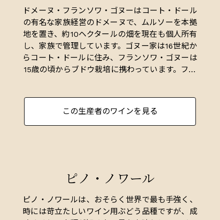
ドメーヌ・フランソワ・ゴヌーはコート・ドール
の有名な家族経営のドメーヌで、ムルソーを本拠
地を置き、約10ヘクタールの畑を現在も個人所有
し、家族で管理しています。ゴヌー家は16世紀か
らコート・ドールに住み、フランソワ・ゴヌーは
15歳の頃からブドウ栽培に携わっています。フラ
ンソワは、ポマールの有名なアンリ・ゴヌーの息
子でもあります。前衛的な造り手であった彼は、
モダニズムと伝統を融合させる術を知っていたた
この生産者のワインを見る
め今日もその哲学を守り続けており、現在はフラ
ンソワ・ゴヌーの娘であるクロディーヌ・ゴヌー
によって管理されています。親しみやすくもある
複雑な最高品質のワインを造っています。
ピノ・ノワール
ピノ・ノワールは、おそらく世界で最も手強く、
時には苛立たしいワイン用ぶどう品種ですが、成