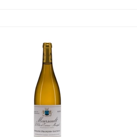
BURGUNDY
2009 ムルソー、ラ・グット・
ン
ドール、プルミエ・クリュ、フ
ランソワ・ゴヌー
十分に飲み頃
¥77,000 (税込) - 750ml
カートに追加する