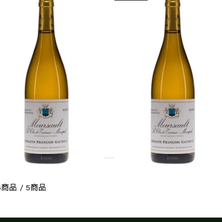
RGUNDY
BURGUNDY
008 ムルソー、ラ・グット・
1999 ムルソー、ラ・グット
ール、プルミエ・クリュ、フ
ドール、プルミエ・クリュ、
ンソワ・ゴヌー
ランソワ・ゴヌー
十分に飲み頃
十分に飲み頃
¥61,875 (税込) - 750ml
7,000 (税込) - 750ml
通常価格
¥82,500 (税込)
カートに追加する
カートに追加する
5商品 / 5商品