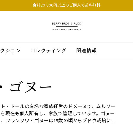
合計20,000円以上のご購入で送料無料
BERRY BROS. & RUDD
クション
コレクティング
関連情報
・ゴヌー
ート・ドールの有名な家族経営のドメーヌで、ムルソー
畑を現在も個人所有し、家族で管理しています。ゴヌー
み、フランソワ・ゴヌーは15歳の頃からブドウ栽培に
ールの有名なアンリ・ゴヌーの息子でもあります。前