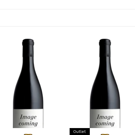
ズムと伝統を融合させる術を知っていたため今日もそ
ランソワ・ゴヌーの娘であるクロディーヌ・ゴヌーに
くもある複雑な最高品質のワインを造っています。
RGUNDY
BURGUNDY
000 ポマール、レ・ゼプノ、
1997 ポマール、レ・ルジア
ルミエ・クリュ、フランソ
ン、プルミエ・クリュ、フラ
・ゴヌー
ソワ・ゴヌー
飲み頃
十分に飲み頃
3,000 (税込) - 750ml
¥49,500 (税込) - 750ml
カートに追加する
カートに追加する
Outlet