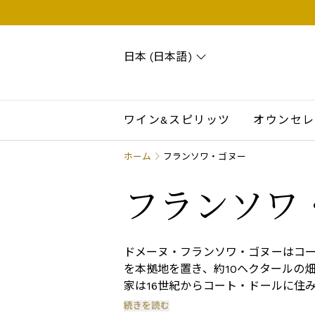
日本 (日本語)
Search
Account
Wishlist
Cart
ワイン&スピリッツ
オウンセレ
ホーム
フランソワ・ゴヌー
フランソワ
ドメーヌ・フランソワ・ゴヌーはコ
を本拠地を置き、約10ヘクタールの
家は16世紀からコート・ドールに住
携わっています。フランソワは、ポマ
続きを読む