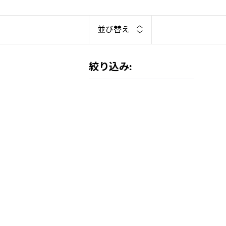
衛的な造り手であった彼は、モダニ
の哲学を守り続けており、現在はフ
よって管理されています。親しみやす
並び替え
絞り込み:
BU
2
プ
ワ
¥3