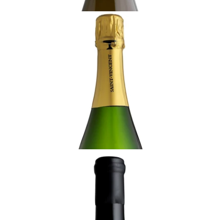
CHAMPAGNE
2012 キュヴェ・エクセプショネル、サン・ヴァン
サン、グラン・クリュ
十分に飲み頃
¥33,000 (税込) - 750ml
カートに追加する
CHAMPAGNE
シャンパーニュ R&L ルグラ、ブラン・ドゥ・ブラ
ン, マグナム
飲み頃