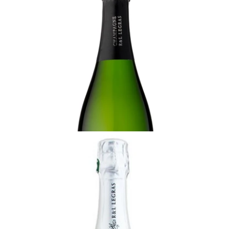
プレジダンス、ヴィエイユ・ヴィーニュ、グラン・
クリュ
十分に飲み頃
¥17,050 (税込) - 750ml
他サイズあり
カートに追加する
CHAMPAGNE
ブラン・ドゥ・ブラン、エクストラブリュット、
R&Lルグラ
十分に飲み頃
¥15,400 (税込) - 750ml