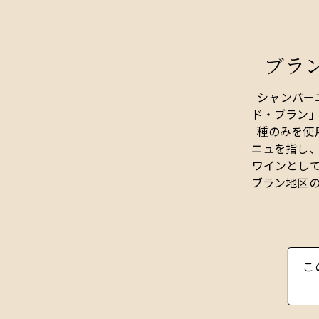
ブラ
シャンパー
ド・ブラン
種のみを使
ニュを指し
ワインとし
ブラン地区
シュール・
は、このス
ます。クラ
は若いうち
こ
ですが、熟
実味を備え
味が口いっ