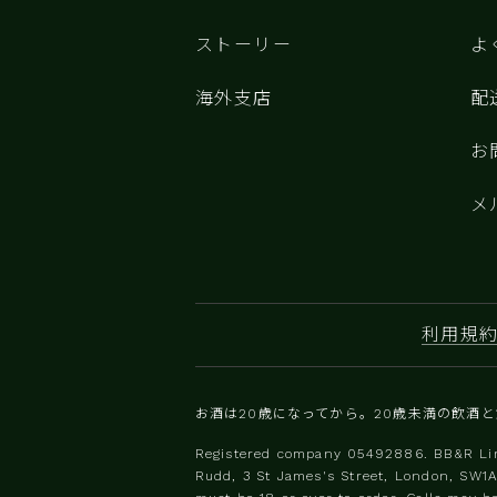
ストーリー
よ
海外支店
配
お
メ
利用規
お酒は20歳になってから。20歳未満の飲酒
Registered company 0‍5492886. BB&R Lim
Rudd, 3 St James's Street, London, SW1A 