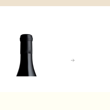
ウス・スタイ
。
UEDOC-ROUSSILLON
CHAMPAGNE
1 ウルナック・フレール・ブラン、ド
コトー・シャンプノワ
・クードレ
ネ プネ=シャルドネ
0 (税込) - 750ml
¥22,000 (税込) - 750