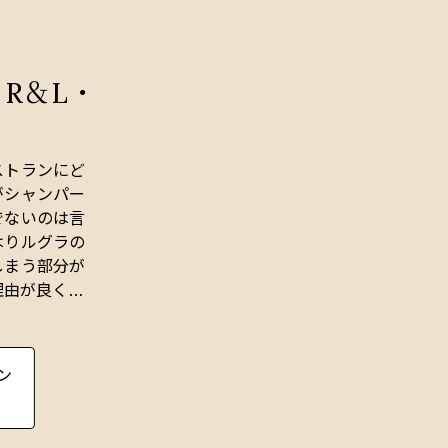
R＆L・
ストランにど
がシャンパー
でないのは言
はりルグラの
しまう部分が
理由が良く見
ラ」は、コー
ン
界的知名度を
名前で、その
ラクチャー、