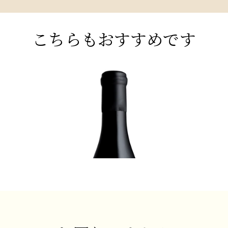
す。
豊かな果実味を合わせたハ
ルと表現されます
こちらもおすすめです
CHAMPAGNE
LANG
ドゥ・
1996 キュヴェ・エクセプショネル、サ
202
ュア
ン・ヴァンサン、グラン・クリュ、シャン
メーヌ
ット、
パーニュ・R＆L・ルグラ
¥4,95
¥99,000 (税込) - 750ml