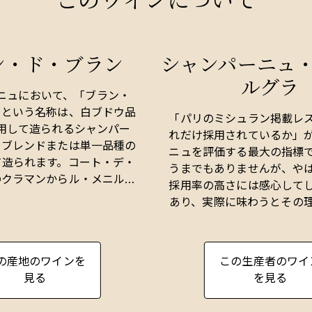
ン・ド・ブラン
シャンパーニュ・
ルグラ
ニュにおいて、「ブラン・
」という名称は、白ブドウ品
「パリのミシュラン掲載レ
用して造られるシャンパー
れだけ採用されているか」
、ブレンドまたは単一品種の
ニュを評価する最大の指標
て造られます。コート・デ・
うまでもありませんが、や
のクラマンからル・メニル・
採用率の高さには感心して
オジェにかけてのブドウ畑
あり、実際に味わうとその
タイルの最高の例を生み出し
えてきます。
シックなブラン・ド・ブラン
は控えめでエレガントな印象
16世紀に創業した「ルグ
の産地のワインを
この生産者のワイ
成を重ねることで、濃密な果
ト・デ・ブラン最北端、世
見る
を見る
たリッチなブリオッシュの風
持つシュイイ村を代表する
ぱいに広がるようになりま
ワインはクラシカルなスト