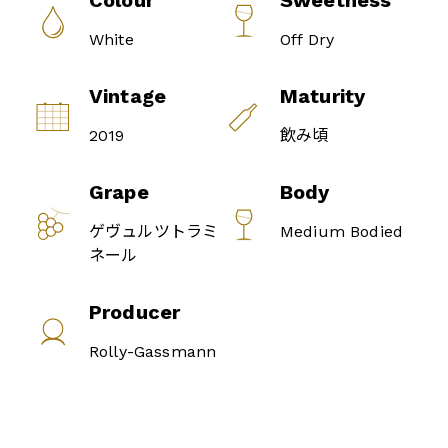
Colour
Sweetness
White
Off Dry
Vintage
Maturity
2019
飲み頃
Grape
Body
ゲヴュルツトラミ
Medium Bodied
ネール
Producer
Rolly-Gassmann