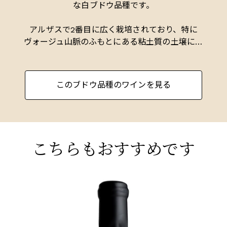
ルザスに数多くある断層のひとつ（ブルゴーニュ
な白ブドウ品種です。
にある物）に位置しており、石灰岩、砂岩、花崗
岩、シルトなど21種類の土壌が複雑に絡み合って
アルザスで2番目に広く栽培されており、特に
います。その昔、当局が新しいグラン・クリュ・
ヴォージュ山脈のふもとにある粘土質の土壌に非
システム（1970～80年代）の一環として、ブドウ
常に適しています。通常はドライで発酵され、ラ
畑をひとまとめにして大規模な区画を造ろうとし
イチ、バラの花びら、白桃の芳醇な香りを持つ、
たとき、村人たちは立ち上がりました。「12のロ
黄金色のミディアムからフルボディのワインを生
このブドウ品種のワインを見る
ルシュヴィール・グラン・クリュを造るか、まっ
み出します。
たく造らないか」と条件を提示した結果、今日、
ロールシュヴィールにはグラン・クリュは存在し
リースリングを大きく上回る自然な糖度を達成
ない。
し、このため甘口の遅摘みワインに理想的です。
これらのワインは非常に甘く豊かな味わいを持
こちらもおすすめです
とはいえ、もしプルミエ・クリュの格付けが行わ
ち、最良のものは数十年も熟成可能です。アルザ
れるなら、間違いなくプルミエ・クリュとなるで
スでは、リーフェル、ヒューゲル、ジンド・ウン
あろう傑出したクリュ/リュー・ディがいくつかあ
ブレヒトが常に最良のゲヴュルツトラミネールを
る。石灰岩が豊富な畑であるジルバーベルク、
ALSACE
生産しています。
AL
カッペルヴェッグ、プフレンツァーレーベンは
2016 ゲヴュルツトラミネール・ドゥ・ロルシュ
2
リースリングに、ロートライベルの濃い褐色の粘
また、ドイツ（特にラインファルツとバーデン地
ヴィア、ヴァンダンジュ・タルディヴ、ローリー
グ
土とシルトの土壌はピノ・グリに、オーベラー・
域）、オーストリア、イタリアのアルト・アディ