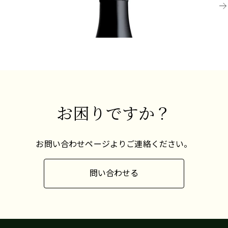
＝ガスマン
リ
ヴァインガルテンとシュテグレベンの石灰質の白
ジェ地方、そしてオーストラリア、ニュージーラ
い石はガスマンのゲヴュルツトラミネールに最適
¥7,700 (税込) - 750ml
ンド、カリフォルニアにも少量栽培されていま
¥1
と言えます。
す。ゲヴュルツはドイツ語で「香辛料」を意味し
ますが、このピンク色の皮を持つブドウは、香辛
醸造は大樽とステンレスタンクで行われ、エレガ
料のようなワインではなく、むしろエキゾチック
ントで優しく、飲みやすいワインを生み出しま
な香りが特徴的です。
す。
お困りですか？
お問い合わせページよりご連絡ください。
問い合わせる