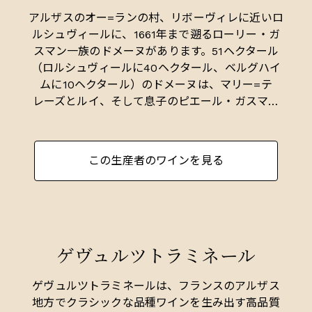
アルザスのオー=ランの村、リボーヴィレに近いロ
ルシュヴィールに、1661年まで遡るローリー・ガ
スマン一族のドメーヌがあります。51ヘクタール
（ロルシュヴィールに40ヘクタール、ベルグハイ
ムに10ヘクタール）のドメーヌは、マリー=テ
レーズとルイ、そして息子のピエール・ガスマン
と17人のスタッフによって運営されています。
ビオディナミの原則に従いつつ、一部除草剤も駆
この生産者のワインを見る
使しながらブドウの栽培を行い。生産量は年間平
均30万本、常時4年分以上（100万本）の在庫をド
メーヌ内に持つことで知られています。その在庫
の多さからフランス国内の顧客が直接買い付けに
来る事が多く、輸出量は全体の僅か20%と少な
ゲヴュルツトラミネール
い。
西暦742年に初めてワインの産地として注目され
ゲヴュルツトラミネールは、フランスのアルザス
た250haのロルシュヴィールのコミューンは、ア
地方でクラシックな品種ワインを生み出す高品質