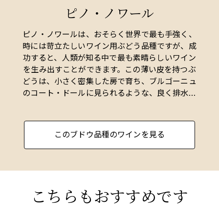
ピノ・ノワール
ディ著者
ピノ・ノワールは、おそらく世界で最も手強く、
時には苛立たしいワイン用ぶどう品種ですが、成
功すると、人類が知る中で最も素晴らしいワイン
を生み出すことができます。この薄い皮を持つぶ
どうは、小さく密集した房で育ち、ブルゴーニュ
のコート・ドールに見られるような、良く排水さ
れた深めの石灰質の土壌で良好に育ちます。
ピノ・ノワールは他の品種よりも過剰収穫に敏感
このブドウ品種のワインを見る
で、収量が多すぎると、集中力や品種特有の特徴
が急速に失われます。そのため、コート・ドール
のいくつかのクリマでは、収量が25hl/haという
少量であることが標準です。
こちらもおすすめです
皮が薄いため、ピノ・ノワールのワインは色、ボ
ディ、タンニンが軽めです。しかし、最良のワイ