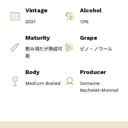
Vintage
Alcohol
2021
13%
Maturity
Grape
飲み頃だが熟成可
ピノ・ノワール
能
Body
Producer
Medium Bodied
Domaine
Bachelet-Monnot