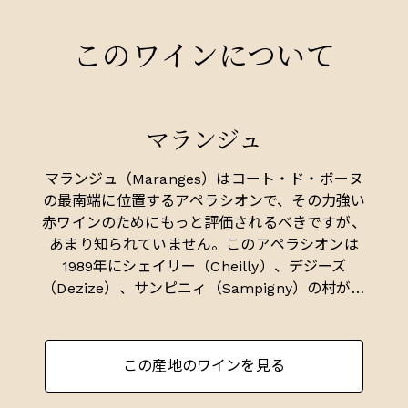
このワインについて
マランジュ
マランジュ（Maranges）はコート・ド・ボーヌ
の最南端に位置するアペラシオンで、その力強い
赤ワインのためにもっと評価されるべきですが、
あまり知られていません。このアペラシオンは
1989年にシェイリー（Cheilly）、デジーズ
（Dezize）、サンピニィ（Sampigny）の村が統
合されて誕生しました。
- マランジュ村の面積は140ヘクタール。
この産地のワインを見る
- プルミエ・クリュ（1級畑）の面積は100ヘク
タール（20の畑が存在）。