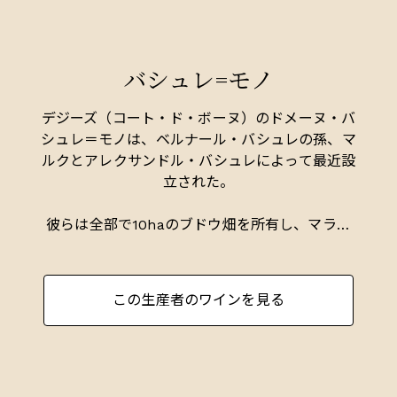
最良の畑にはラ・フュシエール（La Fussière）が
あります。
バシュレ=モノ
少量の白ワインも生産されていますが、大部分は
ピノ・ノワールで、しっかりとした骨格を持つワ
インであり、果実を上手に管理するためには繊細
デジーズ（コート・ド・ボーヌ）のドメーヌ・バ
な手法が求められます。通常、最適に飲まれるの
シュレ＝モノは、ベルナール・バシュレの孫、マ
は3～5年熟成後です。
ルクとアレクサンドル・バシュレによって最近設
立された。
彼らは全部で10haのブドウ畑を所有し、マラン
ジュの1級ワイン、ラ・フュシエールとサントネ
イ、ピュリニー＝モンラッシェの半独占畑を持
ち、その中には1級クリュのルフェールとフォラ
この生産者のワインを見る
ティエール、グラン・クリュのビアンヴニュ＝バ
タールとバタール＝モンラッシェが含まれる。白
ワインは格別に素晴らしい。
ジャスパー・モリスMW、インサイド・バーガン