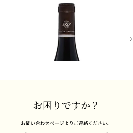
ンは、他のぶどう品種のワインではめったに見ら
BURGUNDY
れない、果実の濃縮感、複雑さ、そして力強さを
BU
持っています。若いピノ・ノワールはほのかに甘
2021 マランジュ、クロ・デ・ラ・ブティエール、
2
い香りがし、圧搾したばかりのラズベリー、チェ
プルミエ・クリュ、バシュレ=モノ
ル
リー、赤スグリを思わせます。成熟すると、最良
のワインは官能的で絹のような口当たりを持ち、
飲み頃だが熟成可能
果実のフレーバーが深まり、ゲームや「スーブ
¥10,230 (税込) - 750ml
¥1
ワ」のニュアンスが現れます。
最良の例はまだブルゴーニュで見られますが、ピ
ノ・ノワールがシャンパーニュで果たす重要な役
割も忘れてはなりません。ピノ・ノワールは世界
中で栽培されており、特にカリフォルニアのカー
ネロス地区やロシアン・リバー・ヴァレー、
お困りですか？
ニュージーランドのマーティンボローやセントラ
ル・オタゴ地方で顕著な成功を収めています。
お問い合わせページよりご連絡ください。