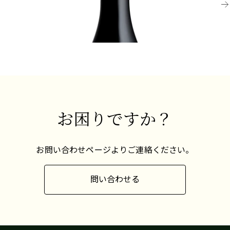
ヴァインガルテンとシュテグレベンの石灰質の白
¥9,900 (税込) - 750ml
タルディーヴやセレクション・ド・グレング・
¥8
い石はガスマンのゲヴュルツトラミネールに最適
ノーブルは、世界でも最も素晴らしい甘口ワイン
と言えます。
の一部とされています。
醸造は大樽とステンレスタンクで行われ、エレガ
リースリングが顕著な復活を遂げているのは、新
ントで優しく、飲みやすいワインを生み出しま
世界のおかげです。オーストラリアでは、リース
す。
リングは強力な評判を得ており、アデレードから
車で1時間の距離にあるクレア・ヴァレーの大陸性
気候の中で、ライムシャーベットのような華やか
お困りですか？
なフレーバーを生み出します。一方、バロッサの
エデン・ヴァレーはさらに涼しく、高度な花崗岩
の景観から抑制的な石のようなライムの例を生み
出します。タスマニアは急速にリースリングの新
お問い合わせページよりご連絡ください。
たな産地として注目を集めており、冷涼な気温と
高いUVレベルが組み合わさって、驚くべきプロト
問い合わせる
タイプを生み出しています。
ニュージーランドも似たような気候を持ち、リー
スリングとピノ・グリは、ソーヴィニヨン・ブラ