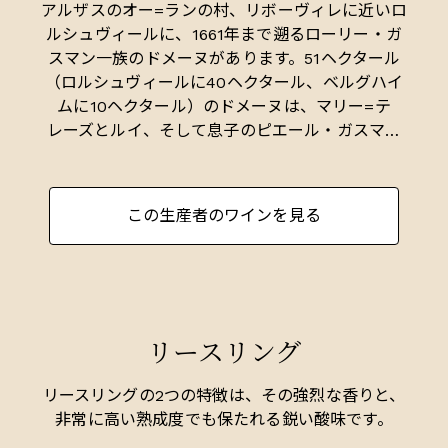
アルザスのオー=ランの村、リボーヴィレに近いロ
ルシュヴィールに、1661年まで遡るローリー・ガ
スマン一族のドメーヌがあります。51ヘクタール
（ロルシュヴィールに40ヘクタール、ベルグハイ
ムに10ヘクタール）のドメーヌは、マリー=テ
レーズとルイ、そして息子のピエール・ガスマン
と17人のスタッフによって運営されています。
ビオディナミの原則に従いつつ、一部除草剤も駆
この生産者のワインを見る
使しながらブドウの栽培を行い。生産量は年間平
均30万本、常時4年分以上（100万本）の在庫をド
メーヌ内に持つことで知られています。その在庫
の多さからフランス国内の顧客が直接買い付けに
来る事が多く、輸出量は全体の僅か20%と少な
リースリング
い。
西暦742年に初めてワインの産地として注目され
リースリングの2つの特徴は、その強烈な香りと、
た250haのロルシュヴィールのコミューンは、ア
非常に高い熟成度でも保たれる鋭い酸味です。
ルザスに数多くある断層のひとつ（ブルゴーニュ