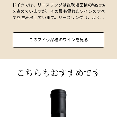
にある物）に位置しており、石灰岩、砂岩、花崗
ドイツでは、リースリングは総栽培面積の約20%
岩、シルトなど21種類の土壌が複雑に絡み合って
を占めていますが、その最も優れたワインのすべ
います。その昔、当局が新しいグラン・クリュ・
てを生み出しています。リースリングは、よく排
システム（1970～80年代）の一環として、ブドウ
水された南向きのスレートが豊富な斜面に広く植
畑をひとまとめにして大規模な区画を造ろうとし
えられており、最良のワインは、最良の村の最良
たとき、村人たちは立ち上がりました。「12のロ
の斜面から生まれます。このぶどうは、非常にデ
このブドウ品種のワインを見る
ルシュヴィール・グラン・クリュを造るか、まっ
リケートで、緊張感があり、スタイリッシュなワ
たく造らないか」と条件を提示した結果、今日、
インを生み出し、鋼のような骨のようにドライな
ロールシュヴィールにはグラン・クリュは存在し
ものから、美しく香り立つ果物（リンゴ、アプリ
ない。
コット、時には桃）のフレーバー、そして偉大な
甘口ワインのエキゾチックな甘みまで、幅広いフ
こちらもおすすめです
とはいえ、もしプルミエ・クリュの格付けが行わ
レーバーをカバーしています。
れるなら、間違いなくプルミエ・クリュとなるで
あろう傑出したクリュ/リュー・ディがいくつかあ
リースリングは、アルザスでも重要な品種で、ド
る。石灰岩が豊富な畑であるジルバーベルク、
ALSACE
イツよりもやや土っぽく、重みがあり、フルボ
AL
カッペルヴェッグ、プフレンツァーレーベンは
ディのワインを生み出します。ドライなリースリ
2013 リースリング、フレンツァレーベン・ドゥ・
2
リースリングに、ロートライベルの濃い褐色の粘
ングは、厳格で鋼のような味わいを持ち、蜂蜜の
ロルシュヴィア、ローリー＝ガスマン
シ
土とシルトの土壌はピノ・グリに、オーベラー・
ヒントを感じさせます。一方、ヴァンダージュ・