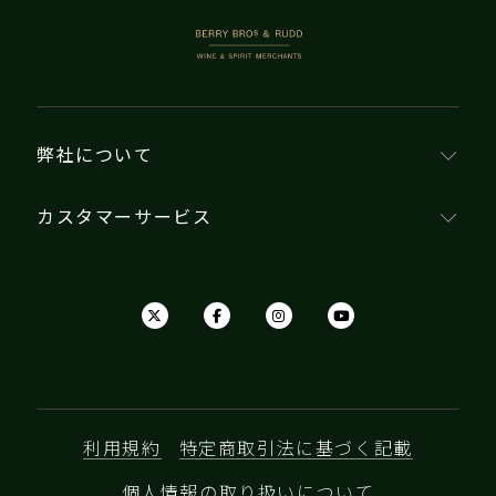
ンに次ぐ次の大きな品種を目指して競い合ってい
ます。南島のセントラル・オタゴは、花崗岩の土
BERRY BROS. & RUDD
壌と大陸性気候に非常に適しており、ネルソン近
郊の小石の多いブライトウォーター地域も注目さ
れています。オーストラリアのリースリングはフ
ルボディでドライな傾向がありますが、ニュー
弊社について
ジーランドのリースリングは軽めで、よりエーテ
ル的で時にはオフ・ドライなものが多いです。ア
カスタマーサービス
ルザスのリースリングはモーゼルに似た特徴を
持っています。
利用規約
特定商取引法に基づく記載
個人情報の取り扱いについて