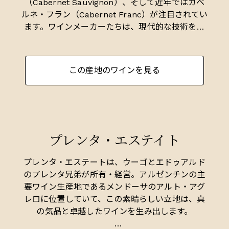
（Cabernet Sauvignon）、そして近年ではカベ
ルネ・フラン（Cabernet Franc）が注目されてい
ます。ワインメーカーたちは、現代的な技術を駆
使し、ブドウの品種と土壌のタイプを慎重に組み
合わせ、アンデス山脈の雪解け水を使って灌漑を
行い、多様で活気に満ちたワインを生み出してい
この産地のワインを見る
ます。これらのワインは、強烈なアロマと熟した
タンニンが特徴です。
プレンタ・エステイト
プレンタ・エステートは、ウーゴとエドゥアルド
のプレンタ兄弟が所有・経営。アルゼンチンの主
要ワイン生産地であるメンドーサのアルト・アグ
レロに位置していて、この素晴らしい立地は、真
の気品と卓越したワインを生み出します。