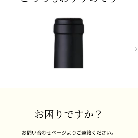
チンで誇りを持って造られた、希少且つ偉大なワ
インを生産すること」
MENDOZA
ME
2017 パルマ・カローラ、ホワイト・ブレンド、
2
プレンタ・エステイト
ロ
¥6,600 (税込) - 750ml
¥1
お困りですか？
お問い合わせページよりご連絡ください。