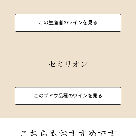
135ヘクタールの畑には、マルベック、メルロー、
カベルネ・ソーヴィニヨン、シャルドネ、ソー
ヴィニヨン・ブランが植えられており、これらの
この生産者のワインを見る
品種は単一品種としてリリースされつつも、グラ
ン・コルテのようなブレンドにも使用される。
プレンタは素晴らしい気候条件に恵まれ、海抜
980メートルから素晴らしい景色が広がります。灌
セミリオン
漑にはアンデス山脈の雪解け水を使用し、全工程
が事実上の有機栽培とも言えます。プレンタ一族
はアルゼンチンを代表するブドウ品種として認知
されつつある素晴らしいマルベックを造ってお
り、エステート・シャルドネは、完全に手作業に
このブドウ品種のワインを見る
よる収穫とフランス産の木による樽発酵の恩恵を
受けています。
兄弟の哲学はこう表現されます： 「偉大なワイン
を造ることは、それを味わう人のことを常に考え
こちらもおすすめです
た寛大な行為である。私たちの使命は、アルゼン