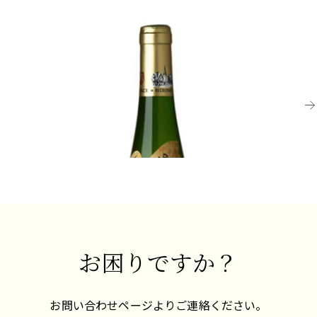
あろう傑出したクリュ/リュー・ディがいくつかあ
ブレヒトが常に最良のゲヴュルツトラミネールを
る。石灰岩が豊富な畑であるジルバーベルク、
ALSACE
生産しています。
AL
カッペルヴェッグ、プフレンツァーレーベンは
2019 ドメーヌ・ローリー=ガスマン、ゲヴュルツ
2
リースリングに、ロートライベルの濃い褐色の粘
また、ドイツ（特にラインファルツとバーデン地
トラミネール、オベラー・ヴァインガルテン
グ
土とシルトの土壌はピノ・グリに、オーベラー・
域）、オーストリア、イタリアのアルト・アディ
リ
ヴァインガルテンとシュテグレベンの石灰質の白
ジェ地方、そしてオーストラリア、ニュージーラ
飲み頃
い石はガスマンのゲヴュルツトラミネールに最適
ンド、カリフォルニアにも少量栽培されていま
¥1
¥7,700 (税込) - 750ml
と言えます。
す。ゲヴュルツはドイツ語で「香辛料」を意味し
ますが、このピンク色の皮を持つブドウは、香辛
醸造は大樽とステンレスタンクで行われ、エレガ
料のようなワインではなく、むしろエキゾチック
ントで優しく、飲みやすいワインを生み出しま
な香りが特徴的です。
す。
お困りですか？
お問い合わせページよりご連絡ください。