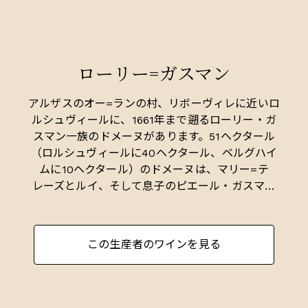
ローリー=ガスマン
アルザスのオー=ランの村、リボーヴィレに近いロ
ルシュヴィールに、1661年まで遡るローリー・ガ
スマン一族のドメーヌがあります。51ヘクタール
（ロルシュヴィールに40ヘクタール、ベルグハイ
ムに10ヘクタール）のドメーヌは、マリー=テ
レーズとルイ、そして息子のピエール・ガスマン
と17人のスタッフによって運営されています。
ビオディナミの原則に従いつつ、一部除草剤も駆
この生産者のワインを見る
使しながらブドウの栽培を行い。生産量は年間平
均30万本、常時4年分以上（100万本）の在庫をド
メーヌ内に持つことで知られています。その在庫
の多さからフランス国内の顧客が直接買い付けに