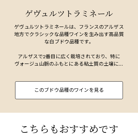
来る事が多く、輸出量は全体の僅か20%と少な
ゲヴュルツトラミネール
い。
西暦742年に初めてワインの産地として注目され
ゲヴュルツトラミネールは、フランスのアルザス
た250haのロルシュヴィールのコミューンは、ア
地方でクラシックな品種ワインを生み出す高品質
ルザスに数多くある断層のひとつ（ブルゴーニュ
な白ブドウ品種です。
にある物）に位置しており、石灰岩、砂岩、花崗
岩、シルトなど21種類の土壌が複雑に絡み合って
アルザスで2番目に広く栽培されており、特に
います。その昔、当局が新しいグラン・クリュ・
ヴォージュ山脈のふもとにある粘土質の土壌に非
システム（1970～80年代）の一環として、ブドウ
常に適しています。通常はドライで発酵され、ラ
畑をひとまとめにして大規模な区画を造ろうとし
イチ、バラの花びら、白桃の芳醇な香りを持つ、
たとき、村人たちは立ち上がりました。「12のロ
黄金色のミディアムからフルボディのワインを生
このブドウ品種のワインを見る
ルシュヴィール・グラン・クリュを造るか、まっ
み出します。
たく造らないか」と条件を提示した結果、今日、
ロールシュヴィールにはグラン・クリュは存在し
リースリングを大きく上回る自然な糖度を達成
ない。
し、このため甘口の遅摘みワインに理想的です。
これらのワインは非常に甘く豊かな味わいを持
こちらもおすすめです
とはいえ、もしプルミエ・クリュの格付けが行わ
ち、最良のものは数十年も熟成可能です。アルザ
れるなら、間違いなくプルミエ・クリュとなるで
スでは、リーフェル、ヒューゲル、ジンド・ウン