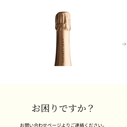
シャンパーニュが作られます。
KENT
ピノ・ノワールはシャンパーニュの植栽面積の約
SO
40%を占め、ほとんどのブレンドの中心となる品
2015 ブリュット・リザーヴ、レイト・ディスゴー
2
種です。シャンパーニュに体力、構造、強さ、そ
ジド、ガズボーン・エステイト
テ
してしっかりとした口当たりを与えます。シャン
パーニュ全体に広く植えられており、特に南部の
十分に飲み頃
オーブ地区で多く見られます。
¥27,500 (税込) - 750ml
¥7
最後の品種はピノ・ミュニエで、これがシャン
他サイズあり
パーニュの植栽面積の約35%を占めています。こ
の品種は耐霜性が高く、霜の影響を受けやすいマ
ルヌ谷に最適です。ピノ・ノワールの力強いフ
レーバーとブレンドするために理想的な、柔らか
くフルーティなスタイルのワインを生み出しま
す。ピノ・ミュニエは熟成の可能性が低いとされ
お困りですか？
ますが、これがクルグのような生産者が最終的な
ブレンドに約15%を加える理由となっています。
お問い合わせページよりご連絡ください。