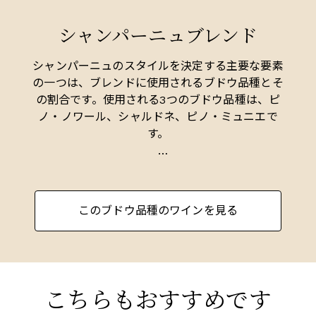
ローンのブドウの木を植えており、その栽培面積
シャンパーニュブレンド
はイギリス最大のブドウ畑のひとつに数えられて
いる。エステート全体が南向きの斜面で構成され
ているため、夏のほとんどの期間、ブドウの木は
シャンパーニュのスタイルを決定する主要な要素
比較的温暖で乾燥した地元の微気候の中で過ごす
の一つは、ブレンドに使用されるブドウ品種とそ
ことができる。海岸から3.5キロしか離れていない
の割合です。使用される3つのブドウ品種は、ピ
ため、海が天候を和らげ、長い生育期間をもたら
ノ・ノワール、シャルドネ、ピノ・ミュニエで
している。エステートの粘土質土壌と砂質ローム
す。
土壌と相まって、この特殊な条件が卓越した品質
のブドウの生産を保証している。
シャルドネはシャンパーニュのブドウ畑の26%を
占めており、コート・デ・ブランとエペルネの南
の石灰岩の斜面で最も良い結果を出します。栽培
このブドウ品種のワインを見る
は比較的簡単ですが、早く芽吹くため春の霜に敏
感です。ブルゴーニュのものより軽く新鮮なワイ
ンを生み出し、最終的なブレンドに繊細さ、果実
味、優雅さを与えます。また、ブラン・ド・ブラ
ン（シャルドネのみを使用するシャンパーニュ）
こちらもおすすめです
には、この品種が使用され、最もリッチで長命な