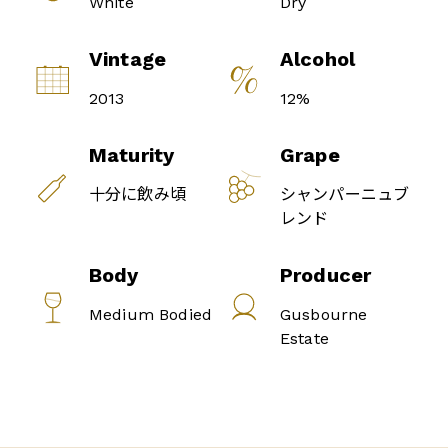
White
Dry
Vintage
Alcohol
2013
12%
Maturity
Grape
十分に飲み頃
シャンパーニュブ
レンド
Body
Producer
Medium Bodied
Gusbourne
Estate