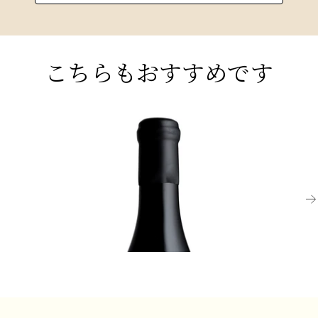
たく造らないか」と条件を提示した結果、今日、
ロールシュヴィールにはグラン・クリュは存在し
イタリア北部では、ピノ・グリジオは多くの薄く
ない。
て印象に残らないドライ白ワインを生み出しま
す。しかし、フリウリ・ヴェネツィアやアルト・
こちらもおすすめです
とはいえ、もしプルミエ・クリュの格付けが行わ
アディジェでは、その真価を発揮し、リス・ネリ
れるなら、間違いなくプルミエ・クリュとなるで
スのアルヴァロ・ペコラリなどの主要生産者が素
あろう傑出したクリュ/リュー・ディがいくつかあ
晴らしく丸みを帯びた、エレガントでミネラル感
る。石灰岩が豊富な畑であるジルバーベルク、
ALSACE
のある例を生産しています。ピノ・グリは現在、
AL
カッペルヴェッグ、プフレンツァーレーベンは
アメリカのオレゴン州やニュージーランドでも注
2003 ピノ・グリ・ドゥ・ロルシュヴィア、セレ
2
リースリングに、ロートライベルの濃い褐色の粘
目されて栽培されています。
クション・ドゥ・グラン・ノーブル、ローリー＝
ン
土とシルトの土壌はピノ・グリに、オーベラー・
ガスマン
ヴァインガルテンとシュテグレベンの石灰質の白
¥1
い石はガスマンのゲヴュルツトラミネールに最適
¥9,900 (税込) - 375ml
と言えます。
醸造は大樽とステンレスタンクで行われ、エレガ
ントで優しく、飲みやすいワインを生み出しま
す。