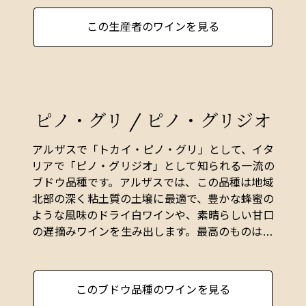
ビオディナミの原則に従いつつ、一部除草剤も駆
この生産者のワインを見る
使しながらブドウの栽培を行い。生産量は年間平
均30万本、常時4年分以上（100万本）の在庫をド
メーヌ内に持つことで知られています。その在庫
の多さからフランス国内の顧客が直接買い付けに
来る事が多く、輸出量は全体の僅か20%と少な
ピノ・グリ / ピノ・グリジオ
い。
西暦742年に初めてワインの産地として注目され
アルザスで「トカイ・ピノ・グリ」として、イタ
た250haのロルシュヴィールのコミューンは、ア
リアで「ピノ・グリジオ」として知られる一流の
ルザスに数多くある断層のひとつ（ブルゴーニュ
ブドウ品種です。アルザスでは、この品種は地域
にある物）に位置しており、石灰岩、砂岩、花崗
北部の深く粘土質の土壌に最適で、豊かな蜂蜜の
岩、シルトなど21種類の土壌が複雑に絡み合って
ような風味のドライ白ワインや、素晴らしい甘口
います。その昔、当局が新しいグラン・クリュ・
の遅摘みワインを生み出します。最高のものは、
システム（1970～80年代）の一環として、ブドウ
ゲヴュルツトラミネールの香り高い香りとリース
畑をひとまとめにして大規模な区画を造ろうとし
リングに典型的な酸味を兼ね備えており、非常に
たとき、村人たちは立ち上がりました。「12のロ
良く熟成し、リッチでバターのような特徴を発展
このブドウ品種のワインを見る
ルシュヴィール・グラン・クリュを造るか、まっ
させます。