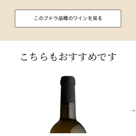
また、セミヨンとブレンドされることが多いです
このブドウ品種のワインを見る
が、比率は低く、ソーテルヌの偉大な甘口ワイン
を作ります。ロワール渓谷でもよく育ち、特にサ
ンセールやプイィ・フュメの良好な排水性を持つ
石灰質の土壌で、骨のようにドライで、非常に香
り高く、活気のあるワインを生み出し、草のよう
こちらもおすすめです
な香りや時にはスモーキーで火打石のようなニュ
アンスを持っています。
GALICIA
ニュージーランドでは、1980年代にクラウディ・
CH
ベイが非常に強烈なネトル、グーズベリー、アス
2023 ベリー・ブラザーズ&ラッド・アルバリー
2
パラガスの果実を持つ素晴らしいソーヴィニヨ
ニョ、リアス・バイシャス、ベニート・サントス
ク
ン・ブランを作り、マールボロを世界のワイン
マップに確固たる位置に確立しました。現在では
¥3
飲み頃
多くの生産者がクラウディ・ベイに匹敵する品質
¥4,070 (税込) - 750ml
を誇り、ソーヴィニヨン・ブランはニュージーラ
ンドの象徴的なブドウとなっています。