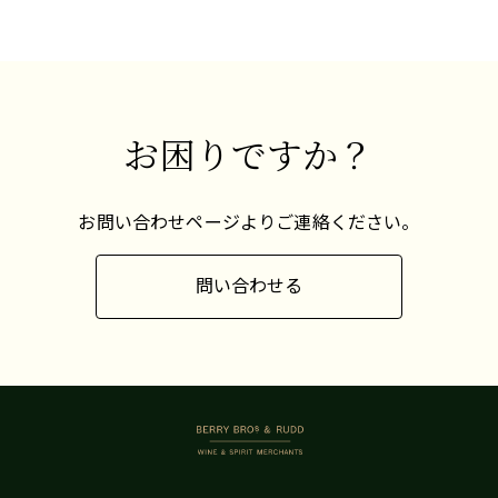
チリでも非常に成功しており、ロワールとニュー
ジーランドの中間に位置するような果実味を持つ
ワインを生産しています。何度かの試みの後、多
くの南アフリカの生産者も非常に高品質で丸みを
お困りですか？
帯びた果実味のあるソーヴィニヨン・ブランを生
産しています。
お問い合わせページよりご連絡ください。
問い合わせる
BERRY BROS. & RUDD