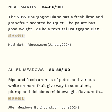
NEAL MARTIN
84-86/100
The 2022 Bourgogne Blanc has a fresh lime and
grapefruit-scented bouquet. The palate has
good weight - quite a textural Bourgogne Blanc
with a slightly honeyed texture and a
続きを読む
straightforward malic finish. Drink two or three
Neal Martin, Vinous.com (January2024)
years after bottling. Drink 2024 - 2027
ALLEN MEADOWS
86-88/100
Ripe and fresh aromas of petrol and various
white orchard fruit give way to succulent,
plump and delicious middleweight flavours that
conclude in a clean, moderately dry and
続きを読む
refreshing finale. To enjoy young. Drink 2025+
Allen Meadows, Burghound.com (June2024)