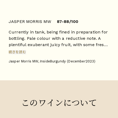
JASPER MORRIS MW
87-88/100
Currently in tank, being fined in preparation for
bottling. Pale colour with a reductive note. A
plentiful exuberant juicy fruit, with some fresh
citrus behind. Racy finish, this will be delicious
続きを読む
to gulp down. Drink 2024 - 2027
Jasper Morris MW, InsideBurgundy (December2023)
このワインについて