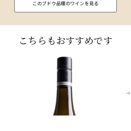
このブドウ品種のワインを見る
か、蜂蜜のような風味を持ち、素晴らしいバラン
スと優雅さを備えています。それらは間違いなく
世界で最も優れたドライ・ホワイト・ワインで
す。シャルドネはシャンパーニュのブレンドにお
いて重要な役割を果たしており、構造と洗練を提
こちらもおすすめです
供し、ブラン・ド・ブランでは唯一のぶどう品種
です。
BURGUNDY
カリフォルニアとオーストラリアでは量的に重要
BU
な品種で、チリや南アフリカにも広く栽培されて
2023 ブルゴーニュ・ブラン、バンジャマン・ル
2
おり、ニュージーランドでは2番目に多く栽培され
ルー
ブ
ています。暖かい気候では、シャルドネは成熟の
リ
最終段階で非常に高い糖度に達する傾向があり、
十分に飲み頃
これは酸味を犠牲にすることがあります。遅摘み
¥10,450 (税込) - 750ml
は一般的な問題で、構造や定義が欠けた、ふわっ
¥9
とした味わいのワインになることがあります。
最近では、新世界ではより優雅でバランスが良