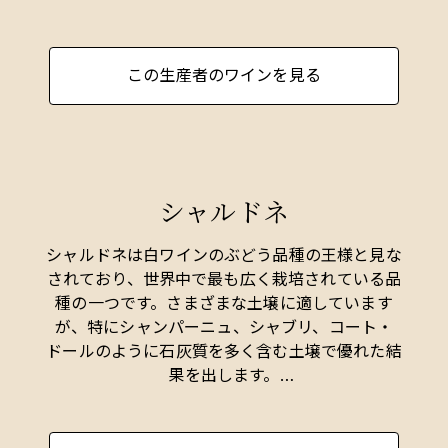
までとコート・ドールに限定しているものの、将
来的には栽培契約や更なる畑の購入も視野に入れ
ている。
この生産者のワインを見る
この並外れた才能を持つ醸造家の未来は非常にエ
キサイティングなものです。バンジャマンは果実
の純粋さと滑らかなテクスチャーを兼ね備えるワ
イン造りのマスターと言える存在で、樽の影響は
シャルドネ
最小限に抑えています。白ワインの畑としてバン
ジャマンが気に入っている場所のひとつが、オー
セイ=デュレスとムルソーの境界線で、そこにレ・
シャルドネは白ワインのぶどう品種の王様と見な
ヴィリュイユがあります。ここでは、ムルソーの
されており、世界中で最も広く栽培されている品
自然な重みが、オーセイ=デュルセスの脇の谷特有
種の一つです。さまざまな土壌に適しています
のフレッシュなミネラル感によって引き立てられ
が、特にシャンパーニュ、シャブリ、コート・
ています。
ドールのように石灰質を多く含む土壌で優れた結
果を出します。
ブルゴーニュはシャルドネの精神的な故郷であ
り、最良のホワイト・ブルゴーニュはドライで豊