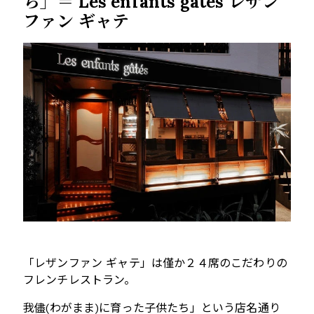
ち」＝
Les enfants gates
レザン
ファン ギャテ
「レザンファン ギャテ」は僅か２４席のこだわりの
フレンチレストラン。
我儘
(
わがまま
)
に育った子供たち」という店名通り