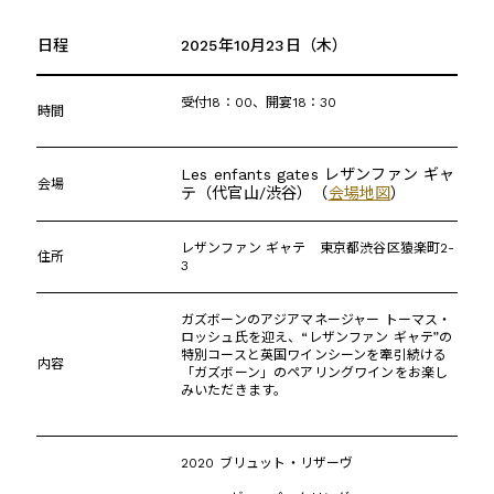
日程
2025年10月23日（木）
受付18：00、開宴18：30
時間
Les enfants gates レザンファン ギャ
会場
テ（代官山/渋谷）（
会場地図
）
レザンファン ギャテ 東京都渋谷区猿楽町2-
住所
3
ガズボーンのアジアマネージャー トーマス・
ロッシュ氏を迎え、“レザンファン ギャテ”の
特別コースと英国ワインシーンを牽引続ける
内容
「ガズボーン」のペアリングワインをお楽し
みいただきます。
2020 ブリュット・リザーヴ