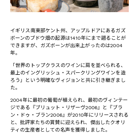
イギリス南東部ケント州、アップルドアにあるガズ
ボーンのブドウ畑の起源は
1410
年にまで遡ることが
できますが、ガズボーンが出来上がったのは
2004
年。
「世界のトップクラスのワインに肩を並べられる、
最上のイングリッシュ・スパークリングワインを造
ろう」という明確なヴィジョンと共に引き継ぎまし
た。
2004
年に最初の葡萄が植えられ、最初のヴィンテー
ジである『ブリュット・リザーヴ
2006
』と『ブラ
ン・ドゥ・ブラン
2006
』が
2010
年にリリースされる
と、
批評家たちの賞賛に迎えられ、傑出したクオリ
ティの生産者としての名声を獲得しました。