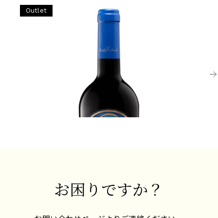
Outlet
ACONCAGUA VALLEY
LA
2021 ロカス・デ・セーニャ
2
ク
熟成が必要
¥4
¥10,725 (税込) - 750ml
通常価格
¥14,300 (税込)
お困りですか？