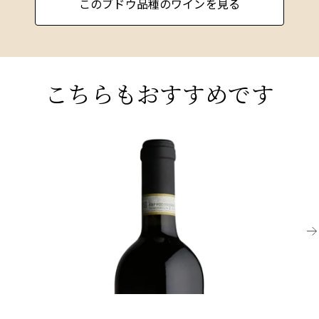
このブドウ品種のワインを見る
こちらもおすすめです
TUSCANY
CU
2021 ベリー・ブラザーズ&ラッド・キアンティ・
2
クラッシコ、バディア・ア・コルティブオーノ
タ
飲み頃だが熟成可能
¥4,840 (税込) - 750ml
¥8