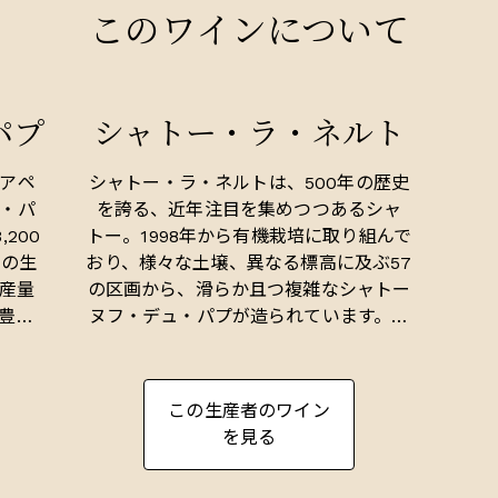
このワインについて
パプ
シャトー・ラ・ネルト
アペ
シャトー・ラ・ネルトは、500年の歴史
・パ
を誇る、近年注目を集めつつあるシャ
,200
トー。1998年から有機栽培に取り組んで
上の生
おり、様々な土壌、異なる標高に及ぶ57
産量
の区画から、滑らか且つ複雑なシャトー
豊か
ヌフ・デュ・パプが造られています。畑
香り
とセラーの両方で細心の注意が払われる
ナッ
中、非常に印象的なワインを生み出され
ードル
ており、間違いなくシャトー・ド・ボー
この生産者のワイン
）を含
カステルに匹敵するレベルと言えるで
を見る
をブレ
しょう。ワインメーカーのレミ・ジャン
はワイナリーのテロワール同様にカリス