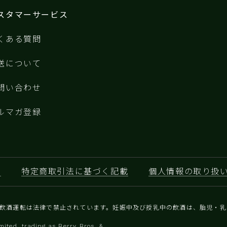
スタマーサービス
くある質問
送について
問い合わせ
ルマガ登録
約
特定商取引法に基づく記載
個人情報の取り扱
と飲酒運転は法律で禁止されています。妊娠中及び授乳中の飲酒は、胎児・
ited, trading as Berry Bros. &