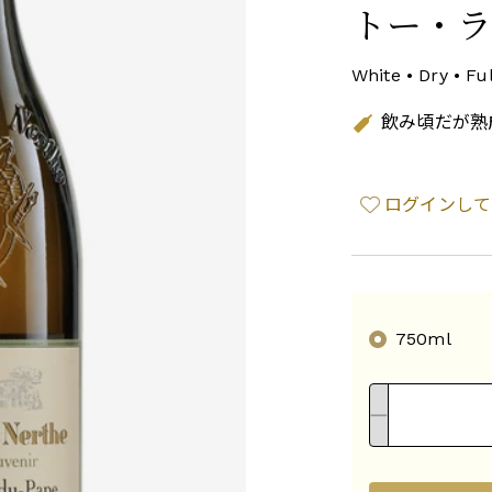
トー・
White • Dry • Fu
飲み頃だが熟
ログインして
750ml