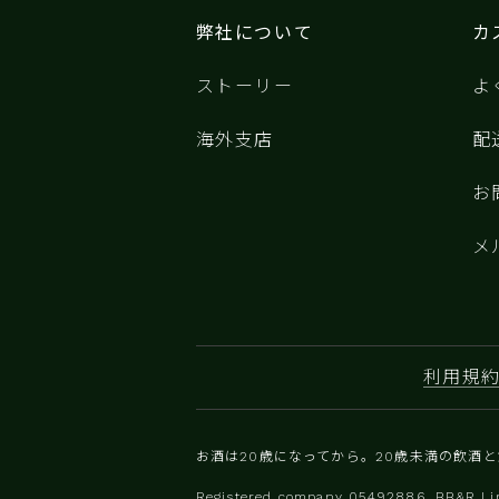
弊社について
カ
ストーリー
よ
海外支店
配
お
メ
利用規
お酒は20歳になってから。20歳未満の飲酒
Registered company 0‍5492886. BB&R Lim