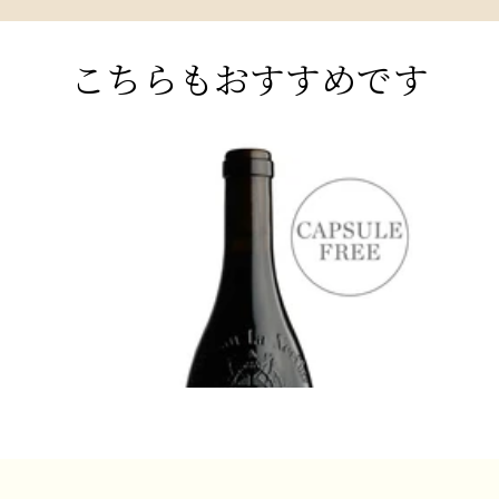
マ性溢れる人物で、数多くの区画を深く
理解し、細部にまで気を配っています。
こちらもおすすめです
シャトー・ラ・ネルトの傑出したテロ
ワールは、毎年、美しいワインを生み出
します。岩質、粘土質、砂質の土壌に自
RHÔNE
然の湧水が加わり、ワインに素晴らしい
BURG
フレッシュさとミネラル感を与えていま
ブラン、
2020 ベリー・ブラザーズ&ラッド・シャ
202
す。レミはグルナッシュが赤ワインに
トーヌフ=デュ=パプ・ルージュ、シャ
ジョ・
「魔法 」をかけ、ムールヴェードルが複
トー・ラ・ネルト(カプセル無し)
エ・ク
雑さを、シラーが骨格を与えると言う。
ジュレ
白のトップキュヴェ、クロ・ド・ボヴ
飲み頃だが熟成可能
ニールはその名前の通り、その歴史的な
飲
¥8,800 (税込) - 750ml
シャトーの目の前に位置する古城の壁に
¥31,9
囲まれた庭、単一の区画から造られま
す。