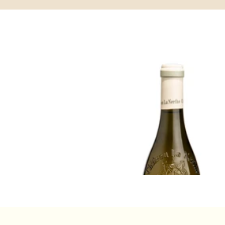
RHÔNE
2023 シャトーヌフ=デュ=パプ・
シャトー・ラ・ネルト
飲み頃だが熟成可能
¥14,850 (税込) - 750ml