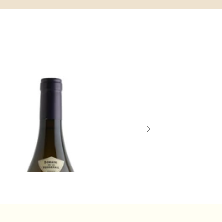
UNDY
RHÔNE
1 シャサーニュ=モンラッシェ、モル
2022 レ・カサーニ
クロ・ドゥ・ラ・シャペル・プルミ
ルージュ、シャトー・
リュ、ドメーヌ・ドゥ・ラ・ヴー
飲み頃だが熟成可
¥5,500 (税込) - 750m
み頃だが熟成可能
00 (税込) - 750ml