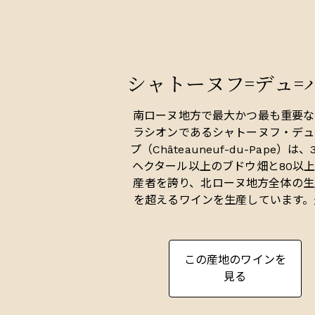
シャトーヌフ=デュ=
南ローヌ地方で最大かつ最も重要な
ラシオンであるシャトーヌフ・デュ
プ（Châteauneuf-du-Pape）は、3
ヘクタール以上のブドウ畑と80以
産者を誇り、北ローヌ地方全体の生
を超えるワインを生産しています。
な赤ワインは、南の暑さとハーブの
が感じられ、その複雑さは、グル
シュ（Grenache）、ムールヴェ
この産地のワインを
（Mourvèdre）、シラー（Syrah
見る
む14種類の許可されたブドウ品種
ンドすることで高まります。