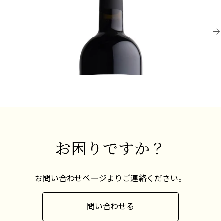
ディナリー・クラレット、ドゥルト
デ
し
十分に飲み頃
¥3,080 (税込) - 750ml
¥1
他サイズあり
通
お困りですか？
お問い合わせページよりご連絡ください。
問い合わせる