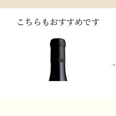
こちらもおすすめです
BASILICATA
LO
2017 アリアーニコ・デル・ヴルトゥーレ、ス
2
トゥポル・ムンディ、カルボーネ
ミ
¥1
飲み頃だが熟成可能
¥5,500 (税込) - 750ml