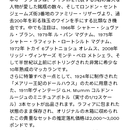
人物が愛した銘瓶の数々、そしてロンドン・セント
ジェームズ街3番地のファミリー・リザーヴより、過
去200年を彩る珠玉のワインを手にする比類なき機
会です。中でも注目は、1966年 シャトー・シュヴァ
ル・ブラン、1979年 ル・パン マグナム、1975年
シャトー・ラフィット・ロートシルト マグナム、
1972年 トカイ 6プットニョシュ オレムス、2008年
リッジ・ヴィンヤーズ モンテ・ベロ メトシェラ、そ
して半世紀以上前にボトリングされた非常に希少な
10年熟成のマッカランです。
さらに特筆すべき一点として、1924年に制作された
「メアリー王妃のドールハウス」のために用意され
た、1911年ヴィンテージ G.H. Mumm コルドン・
ルージュのミニチュアボトル（実寸の1/12スケー
ル）3本セットが出品されます。ラフィアに包まれた
状態のまま保存され、オリジナルの木箱に収められ
たこの貴重なセットの推定落札価格は2,000〜3,000
ポンドです。